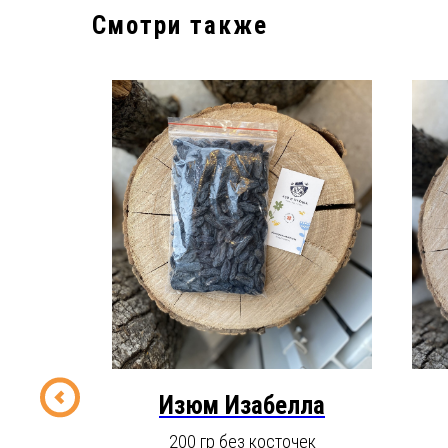
Смотри также
ех
Изюм Изабелла
ые
200 гр без косточек