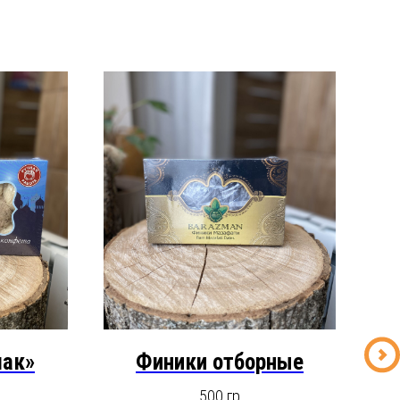
мак»
Финики отборные
Х
500 гр