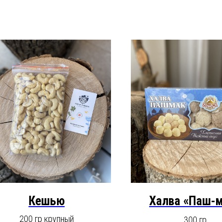
Кешью
Халва «Паш-
200 гр крупный
300 гр