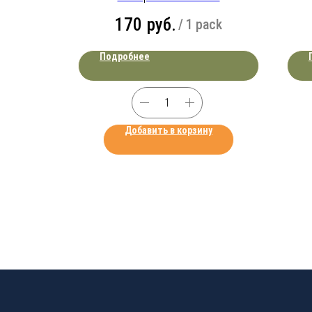
170
руб.
ack
/
1 pack
Подробнее
у
Добавить в корзину